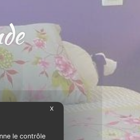
nde
X
Masquer le bandeau des cookies
nne le contrôle