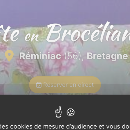
îte
Brocélia
en
Réminiac
(56),
Bretagne
Réserver en direct
e des cookies de mesure d’audience et vous do