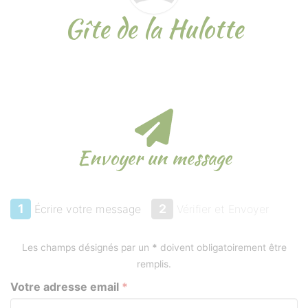
Gîte de la Hulotte
Envoyer un message
1
2
Écrire votre message
Vérifier et Envoyer
Envoyer un message
Les champs désignés par un
*
doivent obligatoirement être
remplis.
Votre adresse email
*